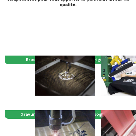
qualité.
Broderie
Sérigraphie
Gravure laser
Flexographie